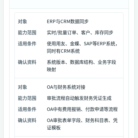
ERP与CRM数据同步
对
象
实时/批量订单、客户、库存同步
使用用友、金蝶、SAP等ERP系统，
能
同时有CRM系统
力
范
系统版本、数据库结构、业务字段
围
映射
适
OA与财务系统对接
用
条
审批流程自动触发财务凭证生成
件
OA中有费用报销、付款申请等流程
确
OA审批表单字段、财务科目表、凭
认
证模板
资
料